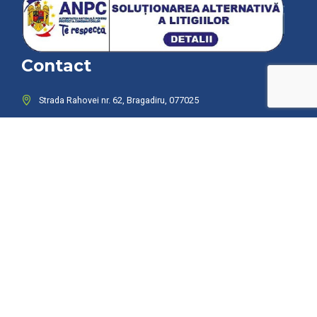
Contact
Strada Rahovei nr. 62, Bragadiru, 077025
0732.417.044
gdslearningcenter@yahoo.com
GDS Learning Center SRL
Date firmă: CUI: 39462072
Nr. Reg. Com: J23/3234/2018