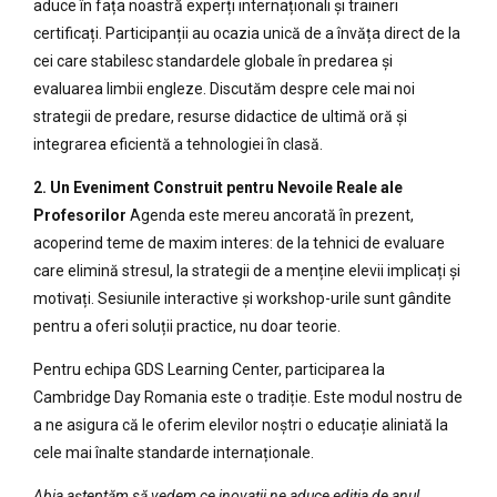
aduce în fața noastră experți internaționali și traineri
certificați. Participanții au ocazia unică de a învăța direct de la
cei care stabilesc standardele globale în predarea și
evaluarea limbii engleze. Discutăm despre cele mai noi
strategii de predare, resurse didactice de ultimă oră și
integrarea eficientă a tehnologiei în clasă.
2. Un Eveniment Construit pentru Nevoile Reale ale
Profesorilor
Agenda este mereu ancorată în prezent,
acoperind teme de maxim interes: de la tehnici de evaluare
care elimină stresul, la strategii de a menține elevii implicați și
motivați. Sesiunile interactive și workshop-urile sunt gândite
pentru a oferi soluții practice, nu doar teorie.
Pentru echipa GDS Learning Center, participarea la
Cambridge Day Romania este o tradiție. Este modul nostru de
a ne asigura că le oferim elevilor noștri o educație aliniată la
cele mai înalte standarde internaționale.
Abia așteptăm să vedem ce inovații ne aduce ediția de anul