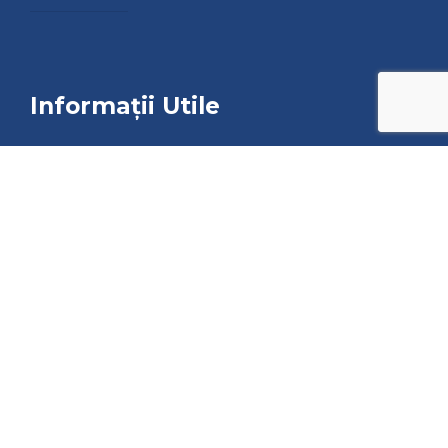
Informații Utile
Politică de Utilizare a Cookie-urilor
Politică de Confidentialitate
ANPC