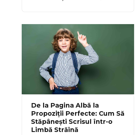
standardele Cambridge English și folosesc
metoda CLIL, prin care limba este învățată
natural, în contexte reale – știință, artă, cultură
și activități practice. Programul combină lecțiile
interactive cu proiecte, experimente și jocuri
care dezvoltă comunicarea, gândirea critică și
încrederea în sine. Fiecare grupă lucrează cu
materiale Cambridge adaptate nivelului CEFR,
pregătindu‐se atât pentru examene, cât și
pentru utilizarea fluentă a limbii în viața de zi cu
zi.
De la Pagina Albă la
Propoziții Perfecte: Cum Să
Stăpânești Scrisul într-o
Limbă Străină