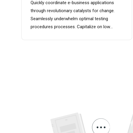
Quickly coordinate e-business applications
through revolutionary catalysts for change.
Seamlessly underwhelm optimal testing
procedures processes. Capitalize on low
hanging fruit to identify a ballpark value added
activity to beta test. Override the digital divide
with additional clickthroughs from DevOps est
ratione.