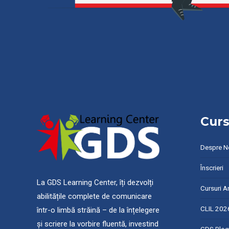
Curs
Despre N
Înscrieri
La GDS Learning Center, îți dezvolți
Cursuri A
abilitățile complete de comunicare
CLIL 202
într-o limbă străină – de la înțelegere
și scriere la vorbire fluentă, investind