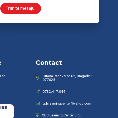
Trimite mesajul
e
Contact
ilor
Strada Rahovei nr. 62, Bragadiru,
077025
0732.417.044
gdslearningcenter@yahoo.com
GDS Learning Center SRL