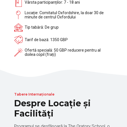
Vârsta participanților: 7 - 18 ani
Locație: Comitatul Oxfordshire, la doar 30 de
minute de centrul Oxfordului
Tip tabără: De grup
Tarif de bază: 1350 GBP
Ofertă specială: 50 GBP reducere pentru al
doilea copil (frați)
Tabere Internaționale
Despre Locație și
Facilități
Programul se desfășoară la The Oratory School, o