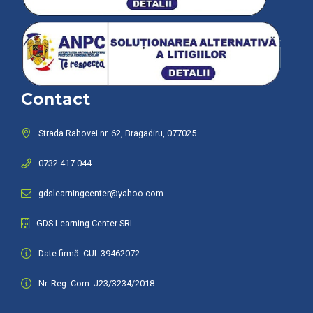
Contact
Strada Rahovei nr. 62, Bragadiru, 077025
0732.417.044
gdslearningcenter@yahoo.com
GDS Learning Center SRL
Date firmă: CUI: 39462072
Nr. Reg. Com: J23/3234/2018