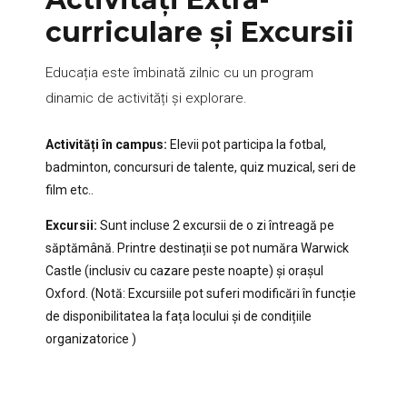
curriculare și Excursii
Educația este îmbinată zilnic cu un program
dinamic de activități și explorare.
Activități în campus:
Elevii pot participa la fotbal,
badminton, concursuri de talente, quiz muzical, seri de
film etc.
.
Excursii:
Sunt incluse 2 excursii de o zi întreagă pe
săptămână
.
Printre destinații se pot număra Warwick
Castle (inclusiv cu cazare peste noapte) și orașul
Oxford
.
(Notă: Excursiile pot suferi modificări în funcție
de disponibilitatea la fața locului și de condițiile
organizatorice
)